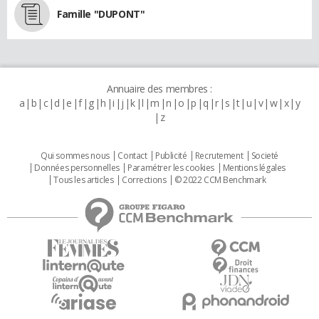
Famille "DUPONT"
Annuaire des membres :
a
b
c
d
e
f
g
h
i
j
k
l
m
n
o
p
q
r
s
t
u
v
w
x
y
z
Qui sommes nous
Contact
Publicité
Recrutement
Societé
Données personnelles
Paramétrer les cookies
Mentions légales
Tous les articles
Corrections
© 2022 CCM Benchmark