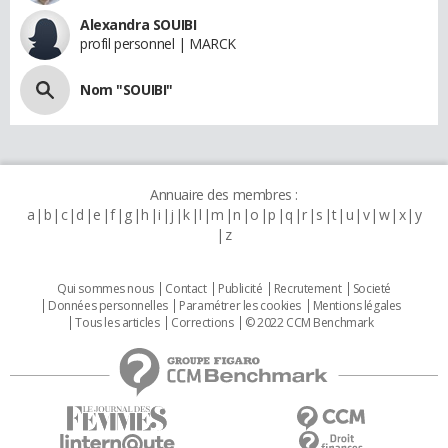
Alexandra SOUIBI
profil personnel | MARCK
Nom "SOUIBI"
Annuaire des membres :
a
b
c
d
e
f
g
h
i
j
k
l
m
n
o
p
q
r
s
t
u
v
w
x
y
z
Qui sommes nous
Contact
Publicité
Recrutement
Societé
Données personnelles
Paramétrer les cookies
Mentions légales
Tous les articles
Corrections
© 2022 CCM Benchmark