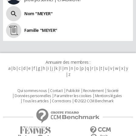
Nom "MEYER"
Famille "MEYER"
Annuaire des membres :
a
b
c
d
e
f
g
h
i
j
k
l
m
n
o
p
q
r
s
t
u
v
w
x
y
z
Qui sommes nous
Contact
Publicité
Recrutement
Societé
Données personnelles
Paramétrer les cookies
Mentions légales
Tous les articles
Corrections
© 2022 CCM Benchmark