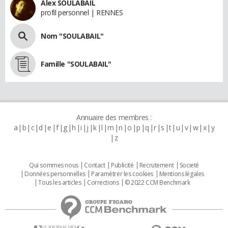
Alex SOULABAIL
profil personnel | RENNES
Nom "SOULABAIL"
Famille "SOULABAIL"
Annuaire des membres :
a
b
c
d
e
f
g
h
i
j
k
l
m
n
o
p
q
r
s
t
u
v
w
x
y
z
Qui sommes nous
Contact
Publicité
Recrutement
Societé
Données personnelles
Paramétrer les cookies
Mentions légales
Tous les articles
Corrections
© 2022 CCM Benchmark