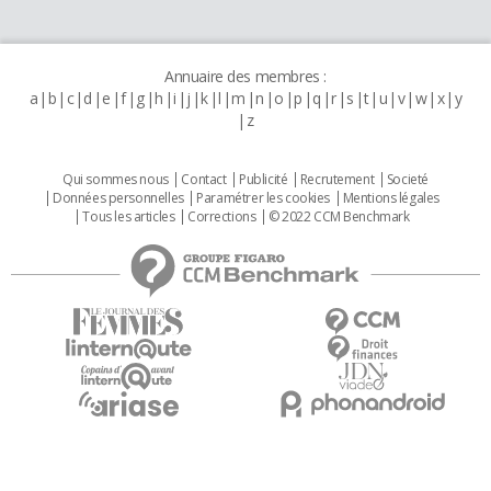
Annuaire des membres :
a
b
c
d
e
f
g
h
i
j
k
l
m
n
o
p
q
r
s
t
u
v
w
x
y
z
Qui sommes nous
Contact
Publicité
Recrutement
Societé
Données personnelles
Paramétrer les cookies
Mentions légales
Tous les articles
Corrections
© 2022 CCM Benchmark