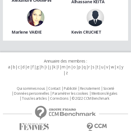
Alexandre CHAMPIN
Alhassane KEITA
Marlene VAIDIE
Kevin CRUCHET
Annuaire des membres :
a
b
c
d
e
f
g
h
i
j
k
l
m
n
o
p
q
r
s
t
u
v
w
x
y
z
Qui sommes nous
Contact
Publicité
Recrutement
Societé
Données personnelles
Paramétrer les cookies
Mentions légales
Tous les articles
Corrections
© 2022 CCM Benchmark