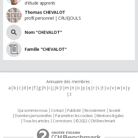
d'étude apprenti
Thomas CHEVALOT
profil personnel | CRUEJOULS
Nom "CHEVALOT"
Famille "CHEVALOT"
Annuaire des membres :
a
b
c
d
e
f
g
h
i
j
k
l
m
n
o
p
q
r
s
t
u
v
w
x
y
z
Qui sommes nous
Contact
Publicité
Recrutement
Societé
Données personnelles
Paramétrer les cookies
Mentions légales
Tous les articles
Corrections
© 2022 CCM Benchmark