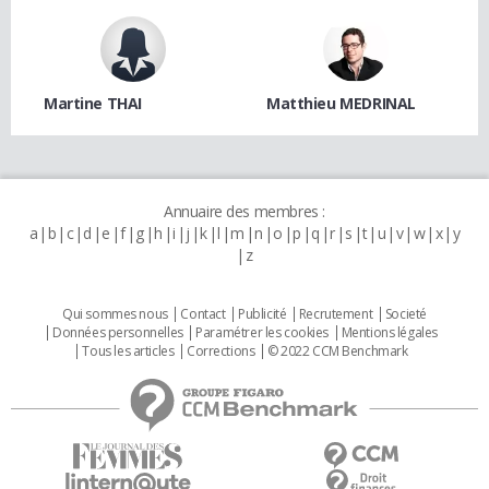
Martine THAI
Matthieu MEDRINAL
Annuaire des membres :
a
b
c
d
e
f
g
h
i
j
k
l
m
n
o
p
q
r
s
t
u
v
w
x
y
z
Qui sommes nous
Contact
Publicité
Recrutement
Societé
Données personnelles
Paramétrer les cookies
Mentions légales
Tous les articles
Corrections
© 2022 CCM Benchmark