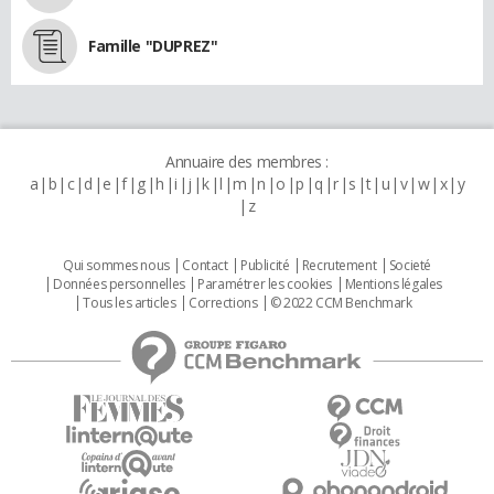
Famille "DUPREZ"
Annuaire des membres :
a
b
c
d
e
f
g
h
i
j
k
l
m
n
o
p
q
r
s
t
u
v
w
x
y
z
Qui sommes nous
Contact
Publicité
Recrutement
Societé
Données personnelles
Paramétrer les cookies
Mentions légales
Tous les articles
Corrections
© 2022 CCM Benchmark