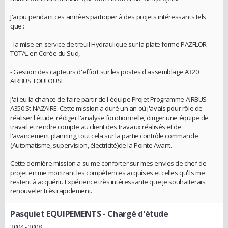
J'ai pu pendant ces années participer à des projets intéressants tels
que :
- la mise en service de treuil Hydraulique sur la plate forme PAZFLOR
TOTAL en Corée du Sud,
- Gestion des capteurs d'effort sur les postes d'assemblage A320
AIRBUS TOULOUSE
J'ai eu la chance de faire partir de l'équipe Projet Programme AIRBUS
A350 St NAZAIRE. Cette mission a duré un an où j'avais pour rôle de
réaliser l'étude, rédiger l'analyse fonctionnelle, diriger une équipe de
travail et rendre compte au client des travaux réalisés et de
l'avancement planning, tout cela sur la partie contrôle commande
(Automatisme, supervision, électricité)de la Pointe Avant.
Cette dernière mission a su me conforter sur mes envies de chef de
projet en me montrant les compétences acquises et celles qu'ils me
restent à acquérir. Expérience très intéressante que je souhaiterais
renouveler très rapidement.
Pasquiet EQUIPEMENTS
- Chargé d'étude
2004 - 2008