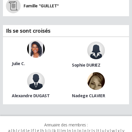
Famille "GUILLET"
Ils se sont croisés
Julie C.
Sophie DURIEZ
Alexandre DUGAST
Nadege CLAVIER
Annuaire des membres :
a
b
c
d
e
f
g
h
i
j
k
l
m
n
o
p
q
r
s
t
u
v
w
x
y