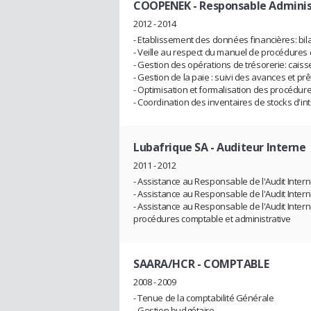
COOPENEK
- Responsable Administ
2012 - 2014
- Etablissement des données financières: bil
- Veille au respect du manuel de procédures
- Gestion des opérations de trésorerie: cai
- Gestion de la paie : suivi des avances et pr
- Optimisation et formalisation des procédures
- Coordination des inventaires de stocks d'int
Lubafrique SA
- Auditeur Interne
2011 - 2012
- Assistance au Responsable de l'Audit Intern
- Assistance au Responsable de l'Audit Intern
- Assistance au Responsable de l'Audit Inter
procédures comptable et administrative
SAARA/HCR
- COMPTABLE
2008 - 2009
- Tenue de la comptabilité Générale
- Gestion budgétaire