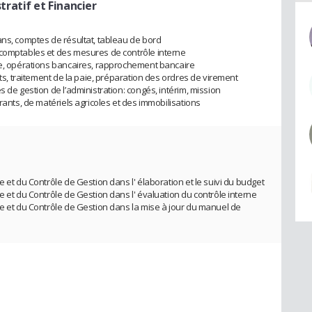
ratif et Financier
ans, comptes de résultat, tableau de bord
 comptables et des mesures de contrôle interne
sse, opérations bancaires, rapprochement bancaire
êts, traitement de la paie, préparation des ordres de virement
 de gestion de l’administration: congés, intérim, mission
rants, de matériels agricoles et des immobilisations
e et du Contrôle de Gestion dans l' élaboration et le suivi du budget
e et du Contrôle de Gestion dans l' évaluation du contrôle interne
ne et du Contrôle de Gestion dans la mise à jour du manuel de