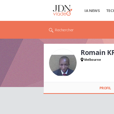
IA NEWS
TEC
Rechercher
Romain K
Melbourne
Romain KRA
PROFIL