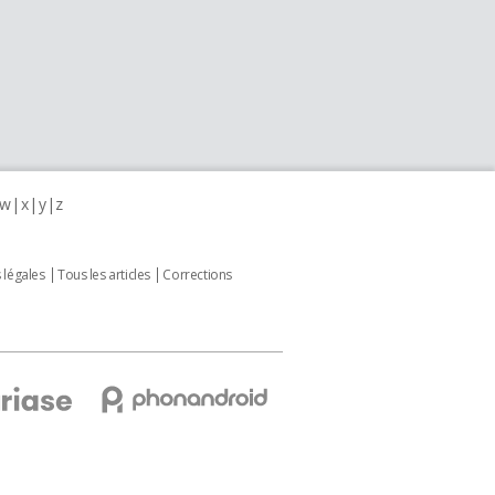
w
x
y
z
 légales
Tous les articles
Corrections