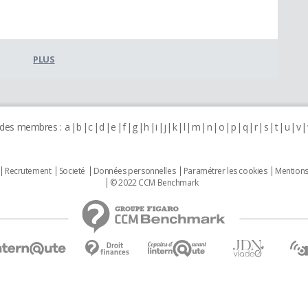
PLUS
 des membres :
a
b
c
d
e
f
g
h
i
j
k
l
m
n
o
p
q
r
s
t
u
v
Recrutement
Societé
Données personnelles
Paramétrer les cookies
Mentions
© 2022 CCM Benchmark