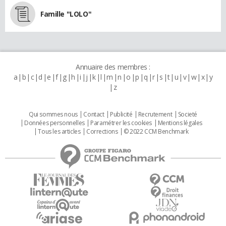
Famille "LOLO"
Annuaire des membres :
a
b
c
d
e
f
g
h
i
j
k
l
m
n
o
p
q
r
s
t
u
v
w
x
y
z
Qui sommes nous
Contact
Publicité
Recrutement
Societé
Données personnelles
Paramétrer les cookies
Mentions légales
Tous les articles
Corrections
© 2022 CCM Benchmark