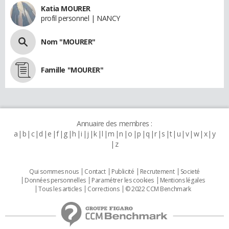
Katia MOURER
profil personnel | NANCY
Nom "MOURER"
Famille "MOURER"
Annuaire des membres :
a
b
c
d
e
f
g
h
i
j
k
l
m
n
o
p
q
r
s
t
u
v
w
x
y
z
Qui sommes nous
Contact
Publicité
Recrutement
Societé
Données personnelles
Paramétrer les cookies
Mentions légales
Tous les articles
Corrections
© 2022 CCM Benchmark