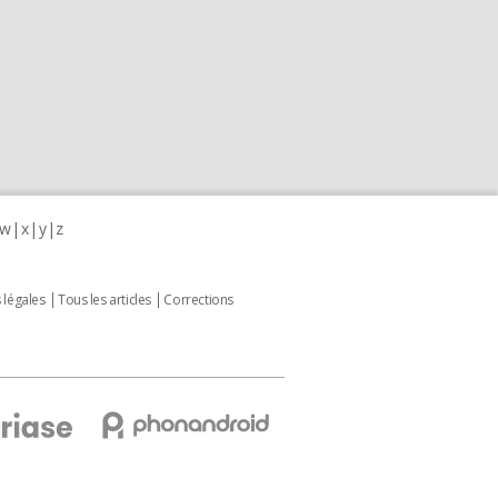
w
x
y
z
 légales
Tous les articles
Corrections