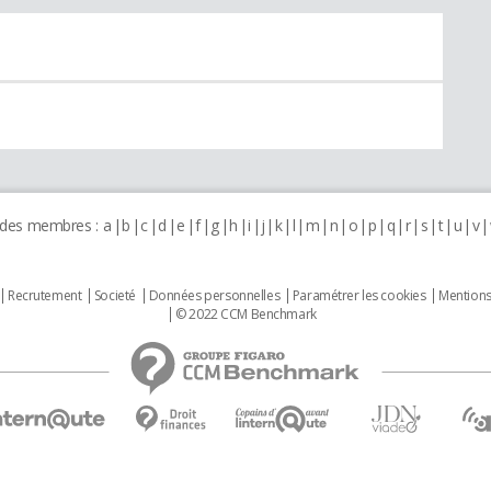
 des membres :
a
b
c
d
e
f
g
h
i
j
k
l
m
n
o
p
q
r
s
t
u
v
Recrutement
Societé
Données personnelles
Paramétrer les cookies
Mentions
© 2022 CCM Benchmark