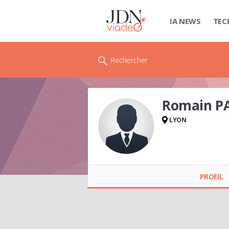
IA NEWS
TEC
Rechercher
Romain P
LYON
Romain PASCHE
PROFIL