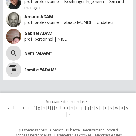
profil professionnel | Boehringer Ingelheim - Demand
manager
Arnaud ADAM
profil professionnel | abracaMUNDI - Fondateur
Gabriel ADAM
profil personnel | NICE
Nom "ADAM"
Famille "ADAM"
Annuaire des membres :
a
b
c
d
e
f
g
h
i
j
k
l
m
n
o
p
q
r
s
t
u
v
w
x
y
z
Qui sommes nous
Contact
Publicité
Recrutement
Societé
Données personnelles
Paramétrer les cookies
Mentions légales