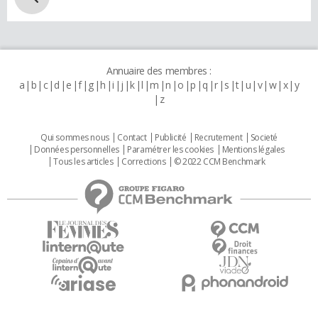
Annuaire des membres :
a
b
c
d
e
f
g
h
i
j
k
l
m
n
o
p
q
r
s
t
u
v
w
x
y
z
Qui sommes nous
Contact
Publicité
Recrutement
Societé
Données personnelles
Paramétrer les cookies
Mentions légales
Tous les articles
Corrections
© 2022 CCM Benchmark