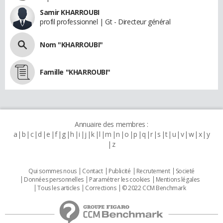
Samir KHARROUBI
profil professionnel | Gt - Directeur général
Nom "KHARROUBI"
Famille "KHARROUBI"
Annuaire des membres :
a
b
c
d
e
f
g
h
i
j
k
l
m
n
o
p
q
r
s
t
u
v
w
x
y
z
Qui sommes nous
Contact
Publicité
Recrutement
Societé
Données personnelles
Paramétrer les cookies
Mentions légales
Tous les articles
Corrections
© 2022 CCM Benchmark