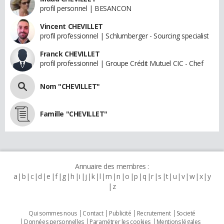
profil personnel | BESANCON
Vincent CHEVILLET
profil professionnel | Schlumberger - Sourcing specialist
Franck CHEVILLET
profil professionnel | Groupe Crédit Mutuel CIC - Chef
Nom "CHEVILLET"
Famille "CHEVILLET"
Annuaire des membres :
a
b
c
d
e
f
g
h
i
j
k
l
m
n
o
p
q
r
s
t
u
v
w
x
y
z
Qui sommes nous
Contact
Publicité
Recrutement
Societé
Données personnelles
Paramétrer les cookies
Mentions légales