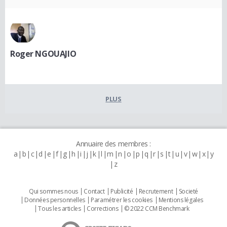
Roger NGOUAJIO
PLUS
Annuaire des membres :
a
b
c
d
e
f
g
h
i
j
k
l
m
n
o
p
q
r
s
t
u
v
w
x
y
z
Qui sommes nous
Contact
Publicité
Recrutement
Societé
Données personnelles
Paramétrer les cookies
Mentions légales
Tous les articles
Corrections
© 2022 CCM Benchmark