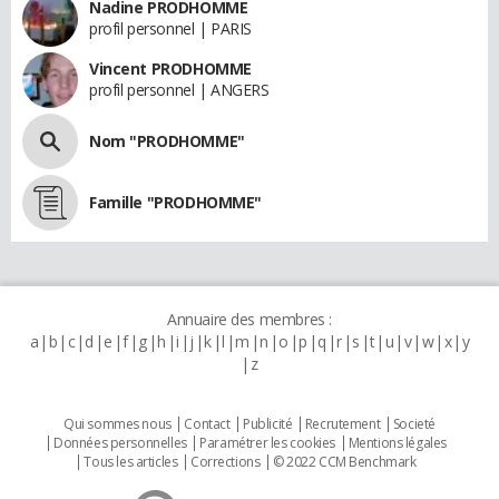
Nadine PRODHOMME
profil personnel | PARIS
Vincent PRODHOMME
profil personnel | ANGERS
Nom "PRODHOMME"
Famille "PRODHOMME"
Annuaire des membres :
a
b
c
d
e
f
g
h
i
j
k
l
m
n
o
p
q
r
s
t
u
v
w
x
y
z
Qui sommes nous
Contact
Publicité
Recrutement
Societé
Données personnelles
Paramétrer les cookies
Mentions légales
Tous les articles
Corrections
© 2022 CCM Benchmark