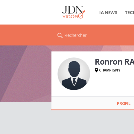
IA NEWS
TEC
Rechercher
Ronron RA
CHAMPIGNY
Ronron RARI
PROFIL