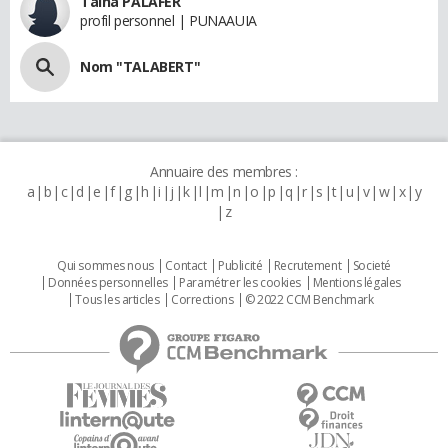
Taina PALAFER
profil personnel | PUNAAUIA
Nom "TALABERT"
Annuaire des membres :
a
b
c
d
e
f
g
h
i
j
k
l
m
n
o
p
q
r
s
t
u
v
w
x
y
z
Qui sommes nous
Contact
Publicité
Recrutement
Societé
Données personnelles
Paramétrer les cookies
Mentions légales
Tous les articles
Corrections
© 2022 CCM Benchmark