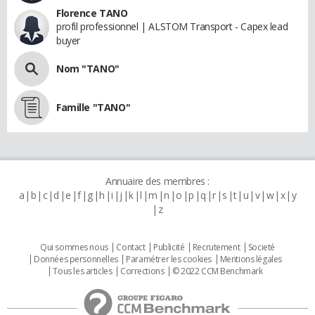
Florence TANO
profil professionnel | ALSTOM Transport - Capex lead
buyer
Nom "TANO"
Famille "TANO"
Annuaire des membres :
a
b
c
d
e
f
g
h
i
j
k
l
m
n
o
p
q
r
s
t
u
v
w
x
y
z
Qui sommes nous
Contact
Publicité
Recrutement
Societé
Données personnelles
Paramétrer les cookies
Mentions légales
Tous les articles
Corrections
© 2022 CCM Benchmark