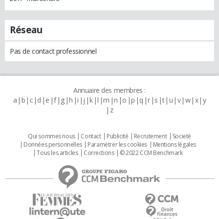
Réseau
Pas de contact professionnel
Annuaire des membres :
a
b
c
d
e
f
g
h
i
j
k
l
m
n
o
p
q
r
s
t
u
v
w
x
y
z
Qui sommes nous
Contact
Publicité
Recrutement
Societé
Données personnelles
Paramétrer les cookies
Mentions légales
Tous les articles
Corrections
© 2022 CCM Benchmark