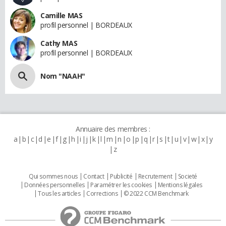
Camille MAS
profil personnel | BORDEAUX
Cathy MAS
profil personnel | BORDEAUX
Nom "NAAH"
Annuaire des membres :
a
b
c
d
e
f
g
h
i
j
k
l
m
n
o
p
q
r
s
t
u
v
w
x
y
z
Qui sommes nous
Contact
Publicité
Recrutement
Societé
Données personnelles
Paramétrer les cookies
Mentions légales
Tous les articles
Corrections
© 2022 CCM Benchmark