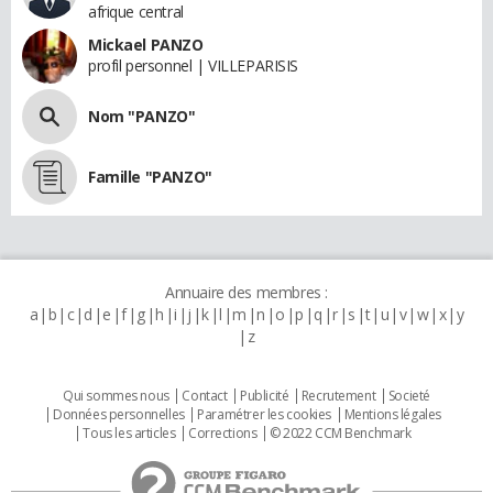
afrique central
Mickael PANZO
profil personnel | VILLEPARISIS
Nom "PANZO"
Famille "PANZO"
Annuaire des membres :
a
b
c
d
e
f
g
h
i
j
k
l
m
n
o
p
q
r
s
t
u
v
w
x
y
z
Qui sommes nous
Contact
Publicité
Recrutement
Societé
Données personnelles
Paramétrer les cookies
Mentions légales
Tous les articles
Corrections
© 2022 CCM Benchmark