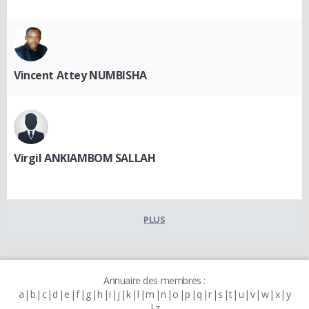
Vincent Attey NUMBISHA
Virgil ANKIAMBOM SALLAH
PLUS
Annuaire des membres :
a
b
c
d
e
f
g
h
i
j
k
l
m
n
o
p
q
r
s
t
u
v
w
x
y
z