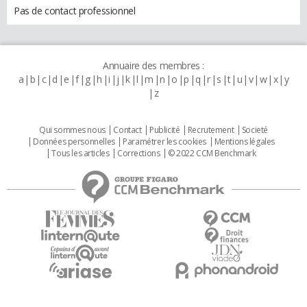
Pas de contact professionnel
Annuaire des membres :
a
b
c
d
e
f
g
h
i
j
k
l
m
n
o
p
q
r
s
t
u
v
w
x
y
z
Qui sommes nous
Contact
Publicité
Recrutement
Societé
Données personnelles
Paramétrer les cookies
Mentions légales
Tous les articles
Corrections
© 2022 CCM Benchmark