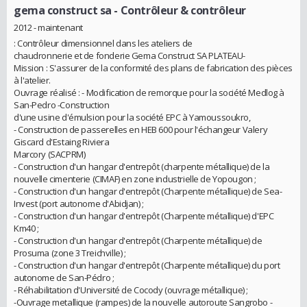
gema construct sa
- Contrôleur & contrôleur
2012 - maintenant
: Contrôleur dimensionnel dans les ateliers de
chaudronnerie et de fonderie Gema Construct SA PLATEAU-
Mission : S'assurer de la conformité des plans de fabrication des pièces
à l'atelier.
Ouvrage réalisé : - Modification de remorque pour la société Medlog à
San-Pedro -Construction
d'une usine d'émulsion pour la société EPC à Yamoussoukro,
- Construction de passerelles en HEB 600 pour l'échangeur Valery
Giscard d'Estaing Riviera
Marcory (SACPRM)
- Construction d'un hangar d'entrepôt (charpente métallique) de la
nouvelle cimenterie (CIMAF) en zone industrielle de Yopougon ;
- Construction d'un hangar d'entrepôt (Charpente métallique) de Sea-
Invest (port autonome d'Abidjan) ;
- Construction d'un hangar d'entrepôt (Charpente métallique) d'EPC
Km40 ;
- Construction d'un hangar d'entrepôt (Charpente métallique) de
Prosuma (zone 3 Treichville) ;
- Construction d'un hangar d'entrepôt (Charpente métallique) du port
autonome de San-Pédro ;
- Réhabilitation d'Université de Cocody (ouvrage métallique) ;
-Ouvrage metallique (rampes) de la nouvelle autoroute Sangrobo -