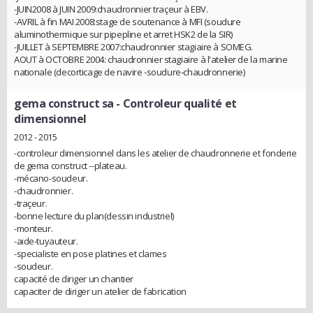
-JUIN2008 à JUIN 2009:chaudronnier traçeur à EBV.
-AVRIL à fin MAI 2008:stage de soutenance à MFI (soudure
aluminothermique sur pipepline et arret HSK2 de la SIR)
-JUILLET à SEPTEMBRE 2007:chaudronnier stagiaire à SOMEG.
AOUT à OCTOBRE 2004: chaudronnier stagiaire à l'atelier de la marine
nationale (decorticage de navire -soudure-chaudronnerie)
gema construct sa
- Controleur qualité et
dimensionnel
2012 - 2015
-controleur dimensionnel dans les atelier de chaudronnerie et fonderie
de gema construct --plateau.
-mécano-soudeur.
-chaudronnier.
-traçeur.
-bonne lecture du plan(dessin industriel)
-monteur.
-aide-tuyauteur.
-specialiste en pose platines et clames
-soudeur.
capacité de diriger un chantier
capaciter de diriger un atelier de fabrication