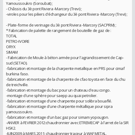
Yamoussoukro (Soroubat) ;
- Châssis du 3è pont Riviera -Marcory (Trevi) ;
-viroles pour les piliers d'échangeur du 3è pont Riviera -Marcory (Trevi) ;
- Plate-forme de verinage du 3è pont Riviera -Marcory (SACPRM) ;
* Fabrication de palette de rangement de bouteille de gaz de :
TOTAL
PETRO-IVOIRE
ORYX
SIMAM
- Fabrication de Moule à béton armée pour l'agrandissement de Cap-
sud (SETAO).
-fabrication et montage de la charpente metallique en PRS pour cimaf
burkina faso.
-fabrication et montage de la charpente de cfao toyota en face du chu
de treichville.
-fabrication et montage du bac pour un chateau d'eau congo.
-montage d'une sphère pour saepp au quai petrolier.
-fabrication et montage d'une charpente pour solibra bouaflé.
-fabrication et montage d'une charpente métallique pour sipra
yamoussoukro.
-fabrication et montage d'un bac gaz pour simam yopougon.
-ANVIER à FEVRIER 2012:chaudronnier avec ETREMECAP à l'arret de la SIR
HSK2.
-JUIN2009 à MARS 2011: chaudronnier traçeur à WAF METAL.