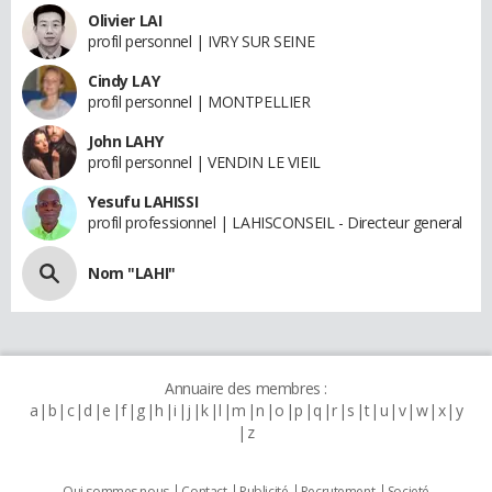
Olivier LAI
profil personnel | IVRY SUR SEINE
Cindy LAY
profil personnel | MONTPELLIER
John LAHY
profil personnel | VENDIN LE VIEIL
Yesufu LAHISSI
profil professionnel | LAHISCONSEIL - Directeur general
Nom "LAHI"
Annuaire des membres :
a
b
c
d
e
f
g
h
i
j
k
l
m
n
o
p
q
r
s
t
u
v
w
x
y
z
Qui sommes nous
Contact
Publicité
Recrutement
Societé