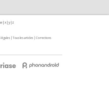
w
x
y
z
 légales
Tous les articles
Corrections