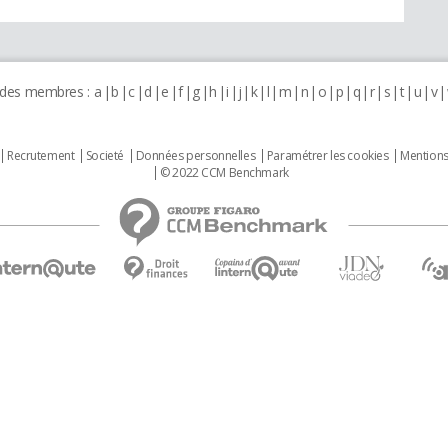
 des membres :
a
b
c
d
e
f
g
h
i
j
k
l
m
n
o
p
q
r
s
t
u
v
Recrutement
Societé
Données personnelles
Paramétrer les cookies
Mentions
© 2022 CCM Benchmark