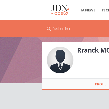
IA NEWS
TEC
Rechercher
Rranck 
Rranck
MONTAUDOIN
PROFIL