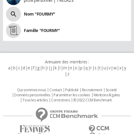
profil personnel | TRELAZE
Nom "FOURMY"
Famille "FOURMY"
Annuaire des membres :
a
b
c
d
e
f
g
h
i
j
k
l
m
n
o
p
q
r
s
t
u
v
w
x
y
z
Qui sommes nous
Contact
Publicité
Recrutement
Societé
Données personnelles
Paramétrer les cookies
Mentions légales
Tous les articles
Corrections
© 2022 CCM Benchmark