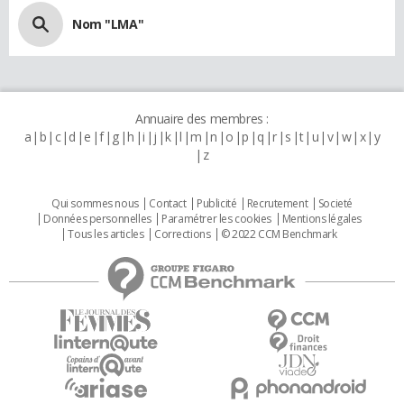
Nom "LMA"
Annuaire des membres :
a
b
c
d
e
f
g
h
i
j
k
l
m
n
o
p
q
r
s
t
u
v
w
x
y
z
Qui sommes nous
Contact
Publicité
Recrutement
Societé
Données personnelles
Paramétrer les cookies
Mentions légales
Tous les articles
Corrections
© 2022 CCM Benchmark