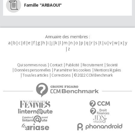
Famille "ARBAOUI"
Annuaire des membres :
a
b
c
d
e
f
g
h
i
j
k
l
m
n
o
p
q
r
s
t
u
v
w
x
y
z
Qui sommes nous
Contact
Publicité
Recrutement
Societé
Données personnelles
Paramétrer les cookies
Mentions légales
Tous les articles
Corrections
© 2022 CCM Benchmark