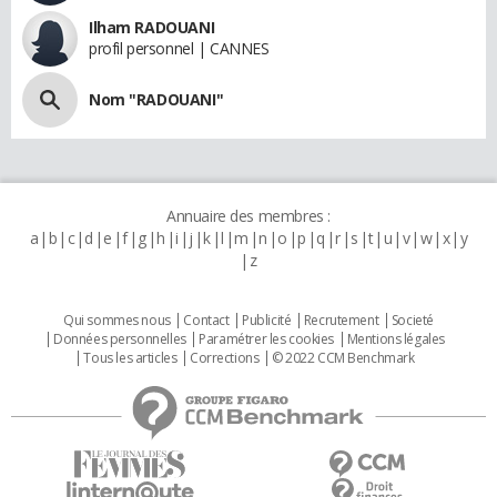
Ilham RADOUANI
profil personnel | CANNES
Nom "RADOUANI"
Annuaire des membres :
a
b
c
d
e
f
g
h
i
j
k
l
m
n
o
p
q
r
s
t
u
v
w
x
y
z
Qui sommes nous
Contact
Publicité
Recrutement
Societé
Données personnelles
Paramétrer les cookies
Mentions légales
Tous les articles
Corrections
© 2022 CCM Benchmark