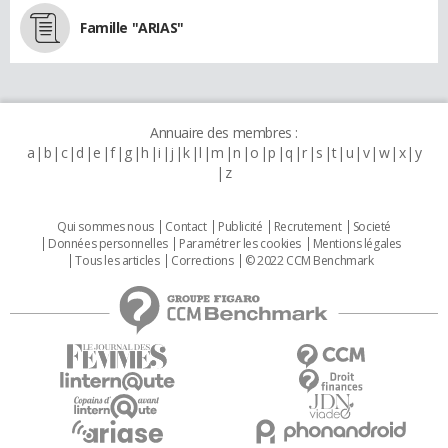
Famille "ARIAS"
Annuaire des membres :
a
b
c
d
e
f
g
h
i
j
k
l
m
n
o
p
q
r
s
t
u
v
w
x
y
z
Qui sommes nous
Contact
Publicité
Recrutement
Societé
Données personnelles
Paramétrer les cookies
Mentions légales
Tous les articles
Corrections
© 2022 CCM Benchmark