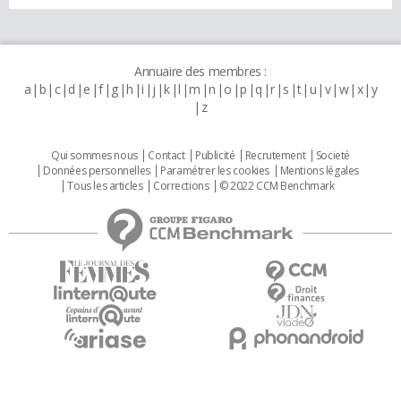
Annuaire des membres :
a
b
c
d
e
f
g
h
i
j
k
l
m
n
o
p
q
r
s
t
u
v
w
x
y
z
Qui sommes nous
Contact
Publicité
Recrutement
Societé
Données personnelles
Paramétrer les cookies
Mentions légales
Tous les articles
Corrections
© 2022 CCM Benchmark