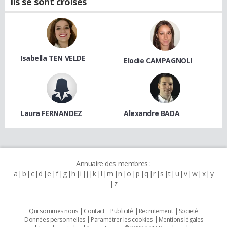
Ils se sont croisés
Isabella TEN VELDE
Elodie CAMPAGNOLI
Laura FERNANDEZ
Alexandre BADA
Annuaire des membres :
a
b
c
d
e
f
g
h
i
j
k
l
m
n
o
p
q
r
s
t
u
v
w
x
y
z
Qui sommes nous
Contact
Publicité
Recrutement
Societé
Données personnelles
Paramétrer les cookies
Mentions légales