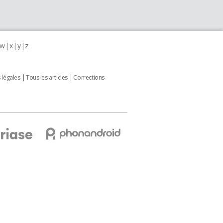
w
x
y
z
 légales
Tous les articles
Corrections