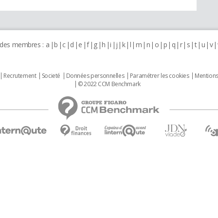
 des membres :
a
b
c
d
e
f
g
h
i
j
k
l
m
n
o
p
q
r
s
t
u
v
Recrutement
Societé
Données personnelles
Paramétrer les cookies
Mentions
© 2022 CCM Benchmark