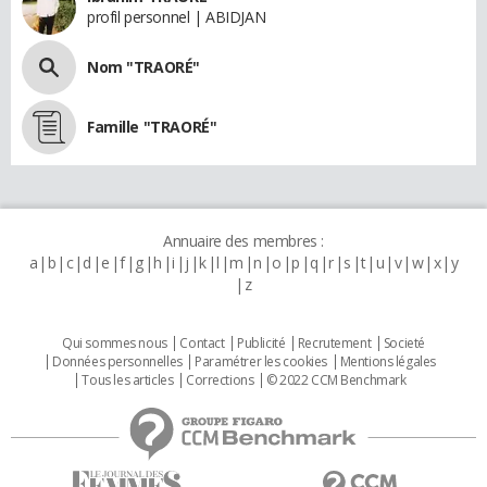
profil personnel | ABIDJAN
Nom "TRAORÉ"
Famille "TRAORÉ"
Annuaire des membres :
a
b
c
d
e
f
g
h
i
j
k
l
m
n
o
p
q
r
s
t
u
v
w
x
y
z
Qui sommes nous
Contact
Publicité
Recrutement
Societé
Données personnelles
Paramétrer les cookies
Mentions légales
Tous les articles
Corrections
© 2022 CCM Benchmark