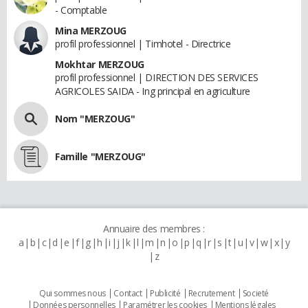
- Comptable
Mina MERZOUG
profil professionnel | Timhotel - Directrice
Mokhtar MERZOUG
profil professionnel | DIRECTION DES SERVICES
AGRICOLES SAIDA - Ing principal en agriculture
Nom "MERZOUG"
Famille "MERZOUG"
Annuaire des membres :
a
b
c
d
e
f
g
h
i
j
k
l
m
n
o
p
q
r
s
t
u
v
w
x
y
z
Qui sommes nous
Contact
Publicité
Recrutement
Societé
Données personnelles
Paramétrer les cookies
Mentions légales