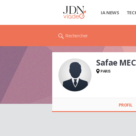
IA NEWS
TEC
Rechercher
Safae ME
PARIS
Safae MECHKOURI
PROFIL