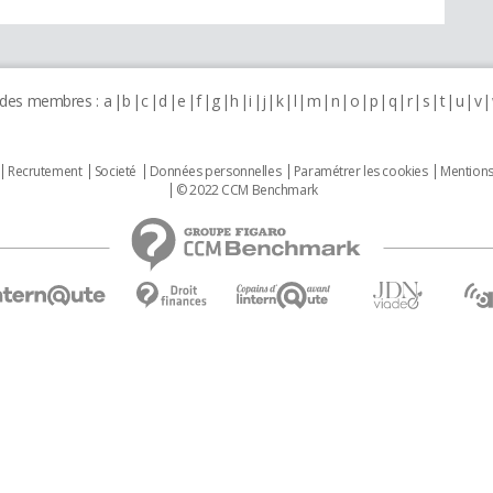
 des membres :
a
b
c
d
e
f
g
h
i
j
k
l
m
n
o
p
q
r
s
t
u
v
Recrutement
Societé
Données personnelles
Paramétrer les cookies
Mentions
© 2022 CCM Benchmark