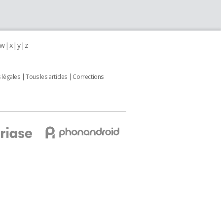
w
x
y
z
 légales
Tous les articles
Corrections