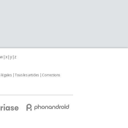
w
x
y
z
 légales
Tous les articles
Corrections