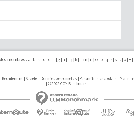
 des membres :
a
b
c
d
e
f
g
h
i
j
k
l
m
n
o
p
q
r
s
t
u
v
Recrutement
Societé
Données personnelles
Paramétrer les cookies
Mentions
© 2022 CCM Benchmark