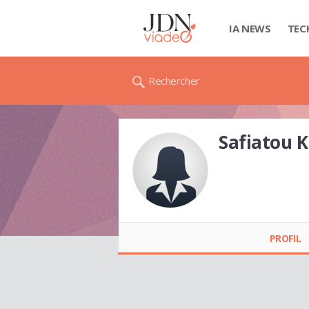
IA NEWS
TEC
Rechercher
Safiatou
Safiatou KOUANDA
PROFIL