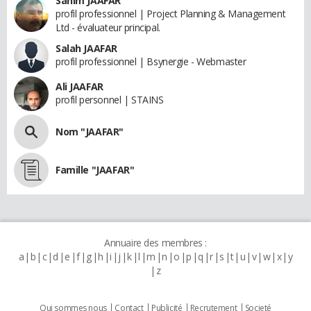
Sahim JAAFAR
profil professionnel | Project Planning & Management
Ltd - évaluateur principal.
Salah JAAFAR
profil professionnel | Bsynergie - Webmaster
Ali JAAFAR
profil personnel | STAINS
Nom "JAAFAR"
Famille "JAAFAR"
Annuaire des membres :
a
b
c
d
e
f
g
h
i
j
k
l
m
n
o
p
q
r
s
t
u
v
w
x
y
z
Qui sommes nous
Contact
Publicité
Recrutement
Societé