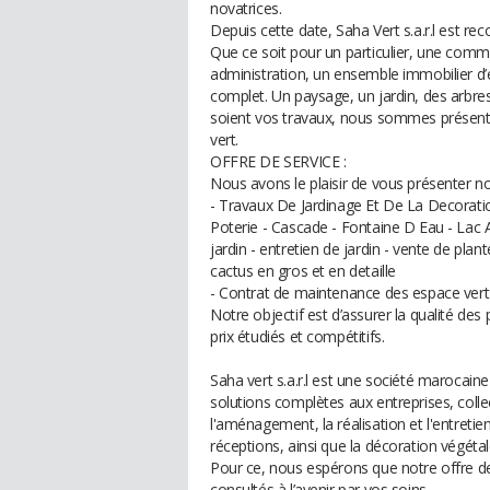
novatrices.
Depuis cette date, Saha Vert s.a.r.l est re
Que ce soit pour un particulier, une commu
administration, un ensemble immobilier d’en
complet. Un paysage, un jardin, des arbre
soient vos travaux, nous sommes présen
vert.
OFFRE DE SERVICE :
Nous avons le plaisir de vous présenter not
- Travaux De Jardinage Et De La Decoratio
Poterie - Cascade - Fontaine D Eau - Lac A
jardin - entretien de jardin - vente de plant
cactus en gros et en detaille
- Contrat de maintenance des espace vert 
Notre objectif est d’assurer la qualité des 
prix étudiés et compétitifs.
Saha vert s.a.r.l est une société marocain
solutions complètes aux entreprises, collec
l'aménagement, la réalisation et l'entretie
réceptions, ainsi que la décoration végéta
Pour ce, nous espérons que notre offre de
consultés à l’avenir par vos soins.