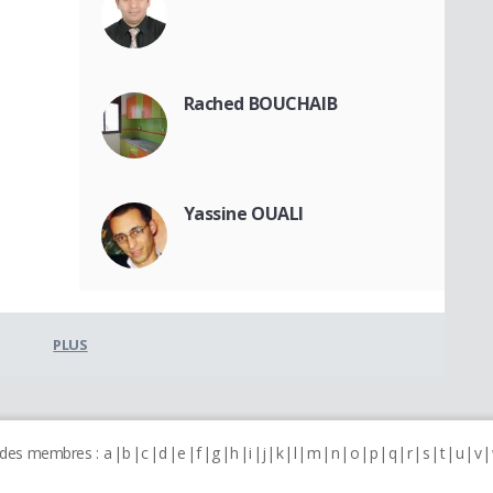
Rached BOUCHAIB
Yassine OUALI
PLUS
 des membres :
a
b
c
d
e
f
g
h
i
j
k
l
m
n
o
p
q
r
s
t
u
v