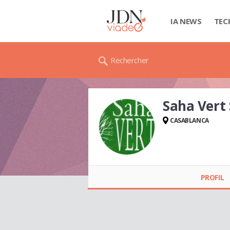
IA NEWS
TEC
Rechercher
Saha Vert
CASABLANCA
Saha Vert SARL
PROFIL