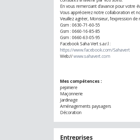
En vous remerciant d’avance pour votre é
Vous apprécierez notre collaboration et no
Veuillez agréer, Monsieur, l’expression de
Gsm : 0630-71-60-55
Gsm : 0660-16-85-85
Gsm : 0660-63-05-95
Facebook Saha Vert s.a.r.l :
https://www.facebook.com/Sahavert
Web://
www.sahavert.com
Mes compétences :
pepiniere
Maçonnerie
Jardinage
Aménagements paysagers
Décoration
Entreprises