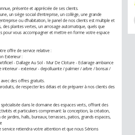
connue, présente et appréciée de ses clients.
ne, un siège social d’entreprise, un collège, une grande
treprise ou d’habitation, le panel de nos clients est multiple et
s, des plantes vertes, un arrosage automatique, quels que
ts pour vous accompagner et mettre en forme votre espace
re offre de service relative :
n Exterieur :
rtificiel - Dallage Au Sol - Mur De Cloture - Eclairage ambiance
e interieur - exterieur - depolluante / palmier / arbre / bonsai /
avec des offres gratuits.
produits, de respecter les délais et de préparer à nos clients des
e spécialisée dans le domaine des espaces verts, offrant des
tivités et particuliers comprenant: la conception, la création,
n de jardins, halls, bureaux, terrasses, patios, grands espaces,
le
 service retiendra votre attention et que nous Sérions