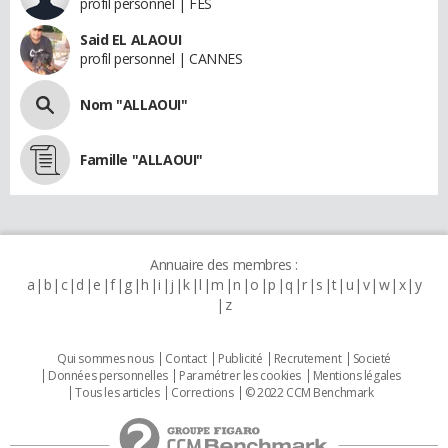
profil personnel | FES
Said EL ALAOUI
profil personnel | CANNES
Nom "ALLAOUI"
Famille "ALLAOUI"
Annuaire des membres :
a
b
c
d
e
f
g
h
i
j
k
l
m
n
o
p
q
r
s
t
u
v
w
x
y
z
Qui sommes nous
Contact
Publicité
Recrutement
Societé
Données personnelles
Paramétrer les cookies
Mentions légales
Tous les articles
Corrections
© 2022 CCM Benchmark