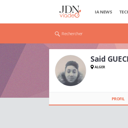
IA NEWS
TEC
Rechercher
Said GUE
ALGER
Said GUECHTOULI
PROFIL