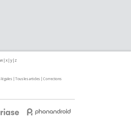
w
x
y
z
 légales
Tous les articles
Corrections