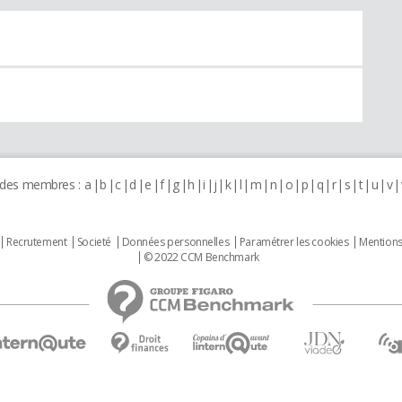
 des membres :
a
b
c
d
e
f
g
h
i
j
k
l
m
n
o
p
q
r
s
t
u
v
Recrutement
Societé
Données personnelles
Paramétrer les cookies
Mentions
© 2022 CCM Benchmark