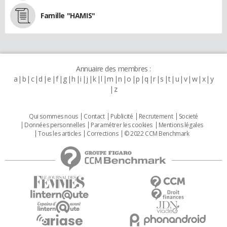
Famille "HAMIS"
Annuaire des membres :
a
b
c
d
e
f
g
h
i
j
k
l
m
n
o
p
q
r
s
t
u
v
w
x
y
z
Qui sommes nous
Contact
Publicité
Recrutement
Societé
Données personnelles
Paramétrer les cookies
Mentions légales
Tous les articles
Corrections
© 2022 CCM Benchmark