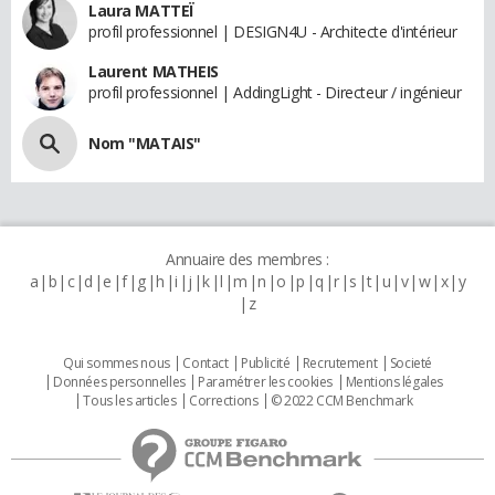
Laura MATTEÏ
profil professionnel | DESIGN4U - Architecte d'intérieur
Laurent MATHEIS
profil professionnel | AddingLight - Directeur / ingénieur
Nom "MATAIS"
Annuaire des membres :
a
b
c
d
e
f
g
h
i
j
k
l
m
n
o
p
q
r
s
t
u
v
w
x
y
z
Qui sommes nous
Contact
Publicité
Recrutement
Societé
Données personnelles
Paramétrer les cookies
Mentions légales
Tous les articles
Corrections
© 2022 CCM Benchmark