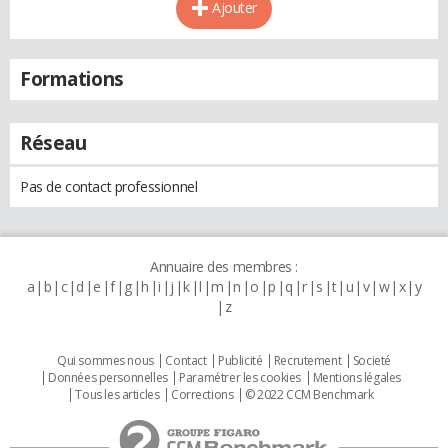
Ajouter
Formations
Réseau
Pas de contact professionnel
Annuaire des membres :
a
b
c
d
e
f
g
h
i
j
k
l
m
n
o
p
q
r
s
t
u
v
w
x
y
z
Qui sommes nous
Contact
Publicité
Recrutement
Societé
Données personnelles
Paramétrer les cookies
Mentions légales
Tous les articles
Corrections
© 2022 CCM Benchmark