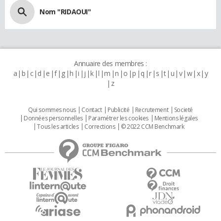
Nom "RIDAOUI"
Annuaire des membres :
a
b
c
d
e
f
g
h
i
j
k
l
m
n
o
p
q
r
s
t
u
v
w
x
y
z
Qui sommes nous
Contact
Publicité
Recrutement
Societé
Données personnelles
Paramétrer les cookies
Mentions légales
Tous les articles
Corrections
© 2022 CCM Benchmark